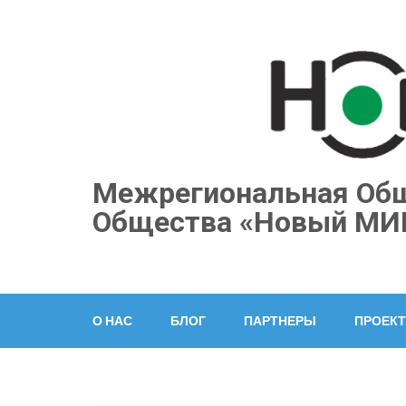
Перейти
к
содержимому
(нажмите
Enter)
Межрегиональная Общ
Общества «Новый МИ
О НАС
БЛОГ
ПАРТНЕРЫ
ПРОЕК